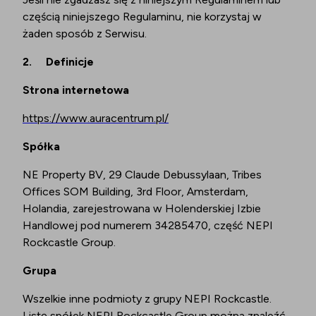
częścią niniejszego Regulaminu, nie korzystaj w
żaden sposób z Serwisu.
2.
Definicje
Strona internetowa
https://www.auracentrum.pl/
Spółka
NE Property BV, 29 Claude Debussylaan, Tribes
Offices SOM Building, 3rd Floor, Amsterdam,
Holandia, zarejestrowana w Holenderskiej Izbie
Handlowej pod numerem 34285470, część NEPI
Rockcastle Group.
Grupa
Wszelkie inne podmioty z grupy NEPI Rockcastle.
Listę spółek NEPI Rockcastle Group można znaleźć