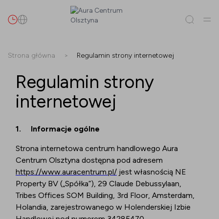
Szukaj
Strona główna
>
Regulamin strony internetowej
Regulamin strony
Wszystko
(
0
)
Najemcy
(
0
)
Promocje
(
0
)
Wydarzenia
(
0
)
internetowej
Najemcy
1.
Informacje ogólne
Promocje
Strona internetowa centrum handlowego Aura
Wydarzenia
Centrum Olsztyna dostępna pod adresem
https://www.auracentrum.pl/
jest własnością NE
Property BV („Spółka”), 29 Claude Debussylaan,
Tribes Offices SOM Building, 3rd Floor, Amsterdam,
Holandia, zarejestrowanego w Holenderskiej Izbie
Handlowej pod numerem 34285470.